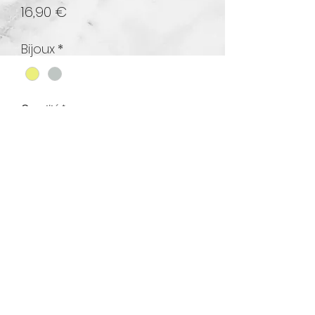
Prix
16,90 €
Bijoux
*
Quantité
*
Ajouter au panier
Bague double rang
Un rang croix strass
Un rang classique croix
Réglable en acier inoxydable