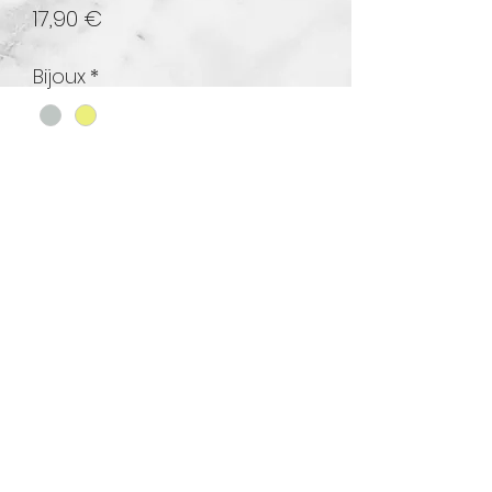
Prix
17,90 €
Bijoux
*
Quantité
*
Ajouter au panier
Bagues multi rang étoile perles
4 rangs réglable
Acier inoxydable réglable