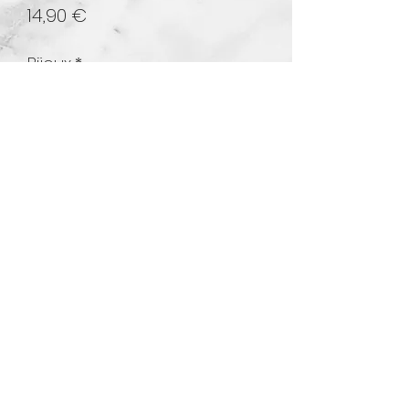
Prix
14,90 €
Bijoux
*
Quantité
*
Ajouter au panier
©2021 par Shop by Laeti. Créé avec Wix.com