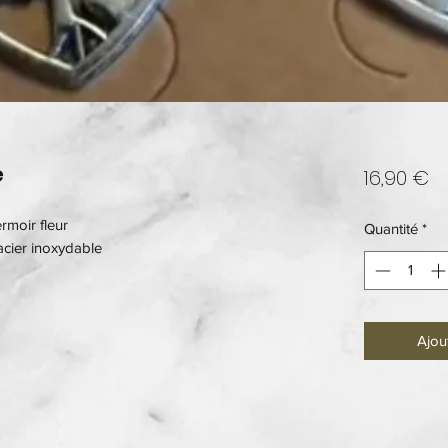
e
Pr
16,90 €
rmoir fleur
Quantité
*
acier inoxydable
Ajou