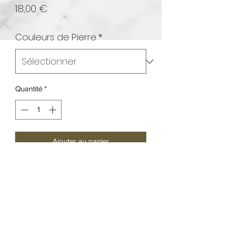
Prix
18,00 €
Couleurs de Pierre
*
Quantité
*
Ajouter au panier
Bracelet sur fil silicone avec pierre de
lave ou onyx mate (noires)
7 pierres naturelles "Chakras"
Composition: Onyx noir ou pierre de
lave , Jade rouge, Cornaline ou citrine ,