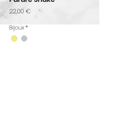
Prix
22,00 €
Bijoux
*
Quantité
*
Ajouter au panier
Ensemble boucle d'oreille et collier
Serpent.
Silicone de sécurité inclus