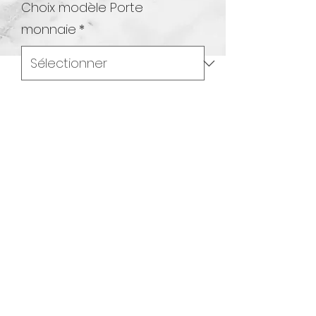
Choix modèle Porte
monnaie
*
Quantité
*
Ajouter au panier
Porte monnaie Kpop Huntrix
Double et fermeture éclair au centre
5 modèles différents